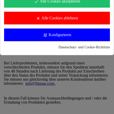
Alle Cookies akzeptieren
Wenn das Paket die angegebene Adresse nicht erreicht (nach
done
falscher Adresse oder ohne Erhalt des Pakets), wird das Paket
zurückgegeben, um in unserem Lager gespeichert zu werden, bis
Sie eine neue Adresse mitteilen. Standardmäßig gilt Ihr Kauf als
storniert.
Alle Cookies ablehnen
clear
Bei Abwesenheit des Kunden zum Zeitpunkt der Lieferung wird
Konfigurieren
tune
Ihr Paket beim nächstgelegenen Büro unseres eigenen
Transportdienstes hinterlegt und Ihnen von dieser Adresse aus ein
Statusbericht zugesandt. Wir werden Ihr Telefon unserem
Datenschutz- und Cookie-Richtlinie
Logistikteam mitteilen, damit es Sie bei Bedarf anrufen kann.
Bei Lieferproblemen, insbesondere aufgrund eines
verschlechterten Produkts, müssen Sie den Spediteur innerhalb
von 48 Stunden nach Lieferung des Produkts per Einschreiben
über den Status des Produkts und seiner Verpackung informieren.
Sie müssen uns gleichzeitig über unseren Kundendienst darüber
informieren:
info@blunae.com
.
In diesem Fall können Sie Austauschbedingungen und / oder die
Erstattung von Produkten genießen.