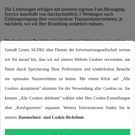
Die Lieferungen erfolgen mit unserem eigenen Fast-Messaging-
Service innerhalb von durchschnittlich 3 Werktagen nach
Zahlungseingang über verschiedene Transportunternehmen, je
nachdem, wo wir Ihre Bestellung ausliefern müssen.
Für bestimmte Produkte können höhere Lieferzeiten angegeben
werden, die Ihnen zum Zeitpunkt des Kaufvorgangs mitgeteilt
Gemäß Gesetz 34/2002 über Dienste der Informationsgesellschaft weisen
werden.
wir Sie darauf hin, dass wir auf unserer Website Cookies verwenden, um
Alle Kunden können jederzeit die Entwicklung ihrer Bestellung
Ihnen durch Speicherung Ihrer Präferenzen und wiederholten Besuche
verfolgen
info@blunae.com
und Kontrolle der Lieferung von
unseren Lagern an die zum Zeitpunkt des Kaufs angegebene
ein optimales Nutzererlebnis zu bieten. Mit einem Klick auf „Alle
Lieferadresse.
Cookies akzeptieren“ stimmen Sie der Verwendung aller Cookies zu. Sie
können „Alle Cookies ablehnen“ wählen oder Ihre Cookie-Einstellungen
www.blunae.com
ist weder für eine Lieferverzögerung noch für
die Folgen einer solchen Verzögerung verantwortlich. Jeder Kauf,
über „Konfigurieren“ anpassen. Weitere Informationen finden Sie in
der in den folgenden 30 Tagen nicht getätigt wurde, wird jedoch
storniert und erstattet, sofern zum Zeitpunkt des Kaufvorgangs
unserer
Datenschutz- und Cookie-Richtlinie
.
nichts anderes angekündigt wurde.