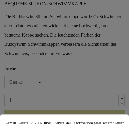
BEQUEME SILIKON-SCHWIMMKAPPE
Die Buddyswim Silikon-Schwimmkappe wurde für Schwimmer
aller Leistungsstufen entwickelt, die eine hochwertige und
bequeme Kappe suchen. Die leuchtenden Farben der
Buddyswim-Schwimmkappen verbessern die Sichtbarkeit des
Schwimmers, besonders im Freiwasser.
Farbe
In den Warenkorb
Gemäß Gesetz 34/2002 über Dienste der Informationsgesellschaft weisen