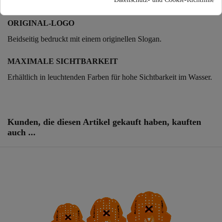
Leichtes Gleiten im Wasser.
ORIGINAL-LOGO
Beidseitig bedruckt mit einem originellen Slogan.
MAXIMALE SICHTBARKEIT
Erhältlich in leuchtenden Farben für hohe Sichtbarkeit im Wasser.
Artikel-Nr.
250851
ean13
608631014139
Kunden, die diesen Artikel gekauft haben, kauften
auch ...