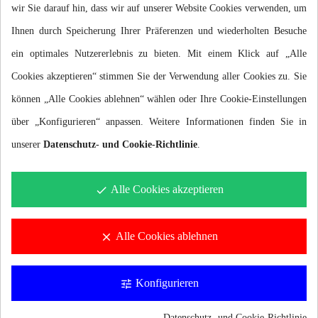
wir Sie darauf hin, dass wir auf unserer Website Cookies verwenden, um
Ihnen durch Speicherung Ihrer Präferenzen und wiederholten Besuche
ein optimales Nutzererlebnis zu bieten. Mit einem Klick auf „Alle
Cookies akzeptieren“ stimmen Sie der Verwendung aller Cookies zu. Sie
können „Alle Cookies ablehnen“ wählen oder Ihre Cookie-Einstellungen
über „Konfigurieren“ anpassen. Weitere Informationen finden Sie in
Beschreibung
unserer
Datenschutz- und Cookie-Richtlinie
.
100% SILIKON
Alle Cookies akzeptieren
done
Hergestellt aus hochwertigem Silikon
Alle Cookies ablehnen
clear
RESISTENT
Hohe Widerstandsfähigkeit gegen Abnutzung und Kratzer
Konfigurieren
tune
HYDRODYNAMISCH
Datenschutz- und Cookie-Richtlinie