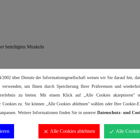
r beteiligten Muskeln
2002 über Dienste der Informationsgesellschaft weisen wir Sie darauf hin, das
 verwenden, um Ihnen durch Speicherung Ihrer Präferenzen und wiederhol
ererlebnis zu bieten. Mit einem Klick auf „Alle Cookies akzeptieren“ 
r Cookies zu. Sie können „Alle Cookies ablehnen“ wählen oder Ihre Cookie-Ei
anpassen. Weitere Informationen finden Sie in unserer
Datenschutz- und Cook
ieren
Alle Cookies ablehnen
Alle Cookie
clear
done