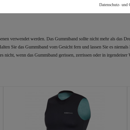
Datenschutz- und 
senen verwendet werden. Das Gummiband sollte nicht mehr als das Dr
lten Sie das Gummiband vom Gesicht fern und lassen Sie es niemals lo
s nicht, wenn das Gummiband gerissen, zerrissen oder in irgendeiner W