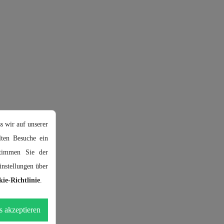
s wir auf unserer
ten Besuche ein
stimmen Sie der
nstellungen über
ie-Richtlinie
.
s akzeptieren