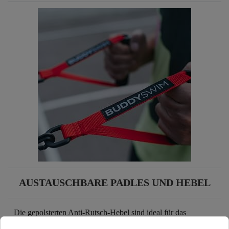
AUSTAUSCHBARE PADLES UND HEBEL
Die gepolsterten Anti-Rutsch-Hebel sind ideal für das
Arbeiten mit explosiver Kraft und maximaler Kraft bei