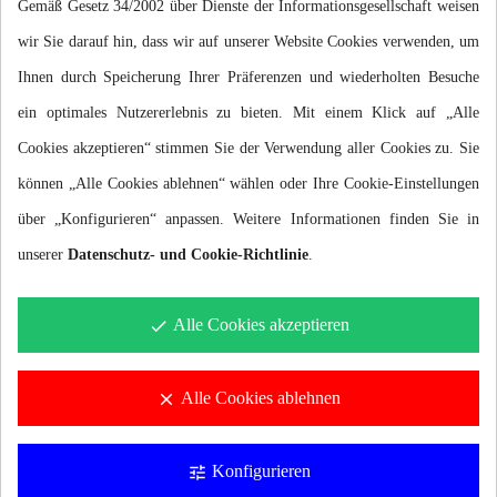
Gemäß Gesetz 34/2002 über Dienste der Informationsgesellschaft weisen
besserer Bewegungskontrolle. Sie werden auch für die
wir Sie darauf hin, dass wir auf unserer Website Cookies verwenden, um
Durchführung von Übungen zur Vorbeugung von
Ihnen durch Speicherung Ihrer Präferenzen und wiederholten Besuche
Schulterverletzungen sowie für eine Vielzahl von ergänzenden
ein optimales Nutzererlebnis zu bieten. Mit einem Klick auf „Alle
Muskelstraffungsübungen empfohlen
Cookies akzeptieren“ stimmen Sie der Verwendung aller Cookies zu. Sie
können „Alle Cookies ablehnen“ wählen oder Ihre Cookie-Einstellungen
über „Konfigurieren“ anpassen. Weitere Informationen finden Sie in
unserer
Datenschutz- und Cookie-Richtlinie
.
Alle Cookies akzeptieren
done
Alle Cookies ablehnen
clear
Konfigurieren
tune