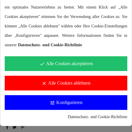
Tube
ein optimales Nutzererlebnis zu bieten. Mit einem Klick auf „Alle
Cookies akzeptieren“ stimmen Sie der Verwendung aller Cookies zu. Sie
24,50 €
können „Alle Cookies ablehnen“ wählen oder Ihre Cookie-Einstellungen
Bruttopreis
über „Konfigurieren“ anpassen. Weitere Informationen finden Sie in
unserer
Datenschutz- und Cookie-Richtlinie
.
Größe
Alle Cookies akzeptieren
done
Alle Cookies ablehnen
clear
In den Warenkorb
Konfigurieren
tune
Datenschutz- und Cookie-Richtlinie