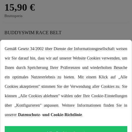
15,90 €
Bruttopreis
BUDDYSWIM RACE BELT
Cinturón elástico porta dorsal ajustable ideal para cualquier
Gemäß Gesetz 34/2002 über Dienste der Informationsgesellschaft weisen
competición de triatlón, natación, running o ciclismo gracias a su
wir Sie darauf hin, dass wir auf unserer Website Cookies verwenden, um
elasticidad y comodidad.
Ihnen durch Speicherung Ihrer Präferenzen und wiederholten Besuche
ein optimales Nutzererlebnis zu bieten. Mit einem Klick auf „Alle
Cookies akzeptieren“ stimmen Sie der Verwendung aller Cookies zu. Sie
können „Alle Cookies ablehnen“ wählen oder Ihre Cookie-Einstellungen
In den Warenkorb
über „Konfigurieren“ anpassen. Weitere Informationen finden Sie in
unserer
Datenschutz- und Cookie-Richtlinie
.