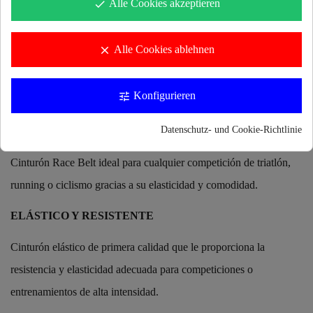
Alle Cookies akzeptieren
done
Alle Cookies ablehnen
clear
Beschreibung
Konfigurieren
tune
Datenschutz- und Cookie-Richtlinie
CINTURÓN PORTA DORSAL AJUSTABLE
Cinturón Race Belt ideal para cualquier competición de triatlón,
running o ciclismo gracias a su elasticidad y comodidad.
ELÁSTICO Y RESISTENTE
Cinturón elástico de primera calidad que le proporciona la
resistencia y elasticidad adecuada para competiciones o
entrenamientos de alta intensidad.