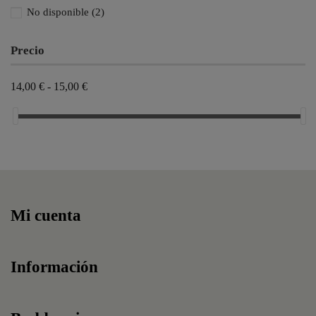
No disponible
(2)
Yellow
(3)
Orange
(3)
Precio
Blue
(3)
14,00 € - 15,00 €
Pink
(3)
White
(3)
White/ Blue
(3)
White/ Pink
(3)
Mi cuenta
Información