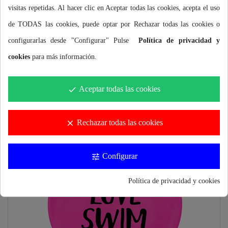
visitas repetidas. Al hacer clic en Aceptar todas las cookies, acepta el uso
de TODAS las cookies, puede optar por Rechazar todas las cookies o
Gorro Silicona Buddyswim CSW
configurarlas desde "Configurar" Pulse
Política de privacidad y
14,90 €
cookies
para más información.
Más información
Aceptar todas las cookies
done
Rechazar todas las cookies
clear
Configurar
tune
Política de privacidad y cookies