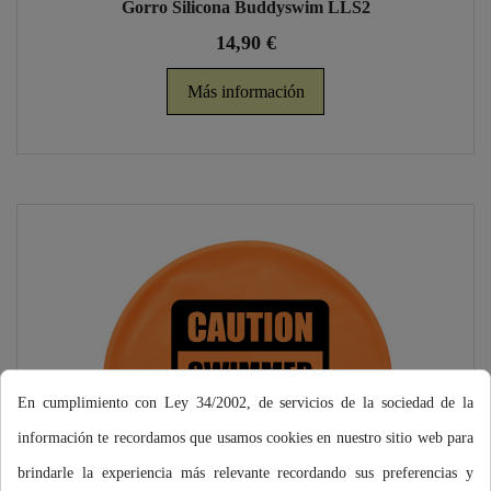
Gorro Silicona Buddyswim LLS2
14,90 €
Más información
En cumplimiento con Ley 34/2002, de servicios de la sociedad de la
información te recordamos que usamos cookies en nuestro sitio web para
brindarle la experiencia más relevante recordando sus preferencias y