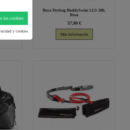
Rojo
Boya Drybag BuddySwim LLS 20lt,
Rosa
s las cookies
37,90 €
ivacidad y cookies
Más información