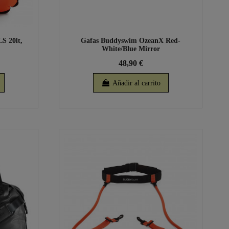
S 20lt,
Gafas Buddyswim OzeanX Red-
White/Blue Mirror
48,90 €
Añadir al carrito