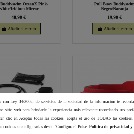
 Buddyswim OzeanX Pink-
Pull Buoy Buddyswi
White/Iridium Mirror
Negro/Naranja
48,90 €
19,90 €
Añadir al carrito
Añadir al carrito
 con Ley 34/2002, de servicios de la sociedad de la información te recor
ro sitio web para brindarle la experiencia más relevante recordando sus prefe
acer clic en Aceptar todas las cookies, acepta el uso de TODAS las cookies,
as cookies o configurarlas desde "Configurar" Pulse
Política de privacidad y 