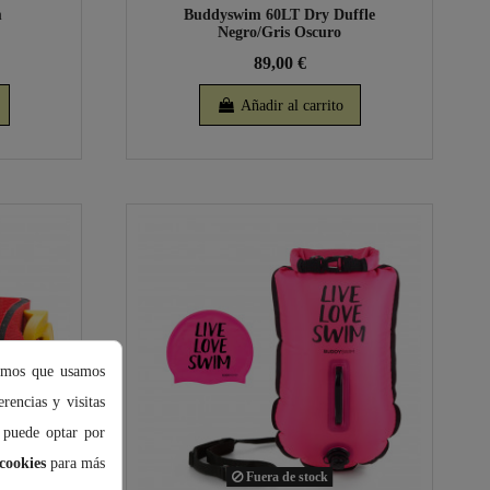
m
Buddyswim 60LT Dry Duffle
Negro/Gris Oscuro
89,00 €
Añadir al carrito
damos que usamos
rencias y visitas
 puede optar por
cookies
para más
Fuera de stock