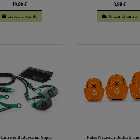
49,90 €
8,90 €
Añadir al carrito
Añadir al carrito
 Entreno Buddyswim Super
Palas Natación BuddySwim