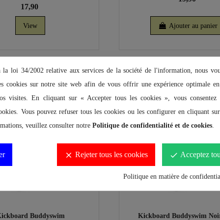
17,90
View
Ajouter au panier
a loi 34/2002 relative aux services de la société de l'information, nous v
es cookies sur notre site web afin de vous offrir une expérience optimale 
os visites. En cliquant sur « Accepter tous les cookies », vous consentez à
ookies. Vous pouvez refuser tous les cookies ou les configurer en cliquant su
rmations, veuillez consulter notre
Politique de confidentialité et de cookies
.
er
Rejeter tous les cookies
Acceptez tou
clear
done
Politique en matière de confidentia
ickboard Buddyswim
Kickboard Buddyswim Noi