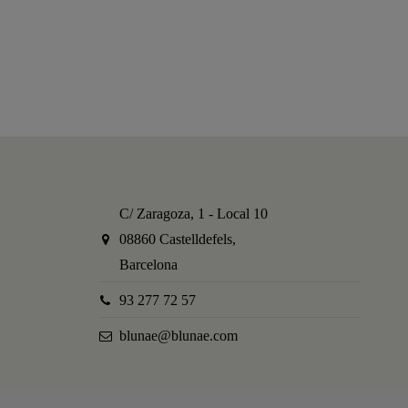
C/ Zaragoza, 1 - Local 10
08860 Castelldefels,
Barcelona
93 277 72 57
blunae@blunae.com