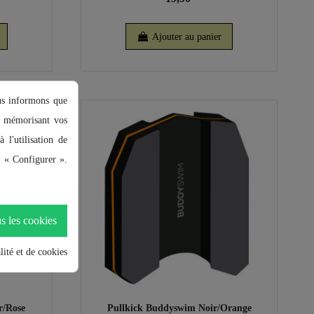
Ajouter au panier
ous informons que
en mémorisant vos
 l'utilisation de
r « Configurer ».
s les cookies
lité et de cookies
r/Rose
Pullkick Buddyswim Noir/Orange