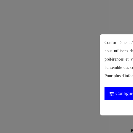
Conformément à l
nous utilisons d
préférences et v
l'ensemble des c
Pour plus d'info
Configur
tune
K