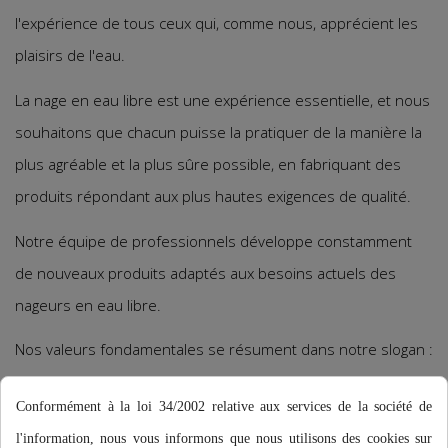
l'expérience de tous ceux qui, comme nous, apprécient les
plaisirs de l'eau.
La nage en eau libre est une expérience essentielle, et nous
souhaitons que chacun puisse la pratiquer de la manière la
plus agréable et la plus sûre possible, en fabriquant des
produits répondant aux plus hautes exigences de qualité.
Notre équipe de professionnels développe constamment
de nouveaux produits adaptés aux besoins actuels des
nageurs en eau libre.
Nos valeurs fondamentales se résument dans notre slogan :
VIVRE, AIMER, NAGER.
Conformément à la loi 34/2002 relative aux services de la société de
l'information, nous vous informons que nous utilisons des cookies sur