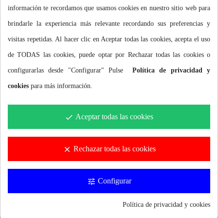
Más información
información te recordamos que usamos cookies en nuestro sitio web para
brindarle la experiencia más relevante recordando sus preferencias y
visitas repetidas. Al hacer clic en Aceptar todas las cookies, acepta el uso
de TODAS las cookies, puede optar por Rechazar todas las cookies o
configurarlas desde "Configurar" Pulse
Política de privacidad y
cookies
para más información.
Aceptar todas las cookies
done
Rechazar todas las cookies
clear
Configurar
tune
Política de privacidad y cookies
Gorra Buddyswim Performance Trucker