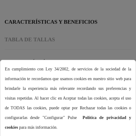
CARACTERÍSTICAS Y BENEFICIOS
TABLA DE TALLAS
TECNOLOGÍA TÉRMICA TRICAPA
En cumplimiento con Ley 34/2002, de servicios de la sociedad de la
Gracias al tejido exclusivo tricapa Trilaminate Warmth de 2.5mm
información te recordamos que usamos cookies en nuestro sitio web para
se consigue una óptima protección térmica de la cabeza durante
brindarle la experiencia más relevante recordando sus preferencias y
las sesiones de natación en aguas abiertas.
visitas repetidas. Al hacer clic en Aceptar todas las cookies, acepta el uso
MÁXIMA PROTECCIÓN CONTRA EL FRÍO
de TODAS las cookies, puede optar por Rechazar todas las cookies o
El sellado de las costuras con la tecnología VTT (Vulcanized
configurarlas desde "Configurar" Pulse
Política de privacidad y
Thermal Taping) impide la entrada de agua y mejora la protección
cookies
para más información.
de la cabeza contra el frío.