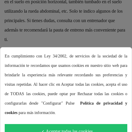
en el suelo en posición horizontal, también tumbado en el suelo
utilizando la rueda abdominal, etc. Solo te indico algunos de los
principales. Si tienes dudas, consulta con un entrenador que
además te recomendará la pauta de entreno más conveniente para
ti.
Para facilitarte el entrenamiento en el agua, BUDYSWINM ha
En cumplimiento con Ley 34/2002, de servicios de la sociedad de la
logrado desarrollar un bañador de neopreno que utilizándolo en
información te recordamos que usamos cookies en nuestro sitio web para
tus entrenos tanto en piscina como en aguas abiertas, te aportará
brindarle la experiencia más relevante recordando sus preferencias y
esa flotabilidad adicional que te ayudará en lograr la correcta
visitas repetidas. Al hacer clic en Aceptar todas las cookies, acepta el uso
posición y tu hidrodinámica en el nado, con una total libertad de
de TODAS las cookies, puede optar por Rechazar todas las cookies o
movimientos de las piernas en todos los estilos de natación.
configurarlas desde "Configurar" Pulse
Política de privacidad y
Es una excelente herramienta adecuada para cualquier nivel de
cookies
para más información.
nadador que puede utilizarse en piscina y/o aguas abiertas con la
Aceptar todas las cookies
done
ayuda de la cual podrás centrarte en mejorar tu técnica en brazos y