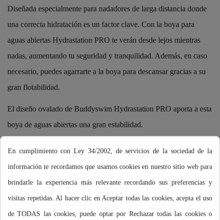
Diseñada especialmente para nadadores de larga distancia donde
una correcta hidratación es un factor clave. Con la boya para
aguas abiertas Hydrastation PRO te verán desde lejos mientras
nadas, aumentando tu seguridad y tranquilidad. Además, en caso
necesario, puedes agarrarte a la boya para descansar gracias a su
gran flotabilidad.
El diseño ovalado de Buddyswim Hydrastation PRO aporta a esta
boya de aguas abiertas una gran estabilidad.
En ningún caso la boya sustituye un chaleco salvavidas.
En cumplimiento con Ley 34/2002, de servicios de la sociedad de la
información te recordamos que usamos cookies en nuestro sitio web para
brindarle la experiencia más relevante recordando sus preferencias y
visitas repetidas. Al hacer clic en Aceptar todas las cookies, acepta el uso
Añadir al carrito
de TODAS las cookies, puede optar por Rechazar todas las cookies o