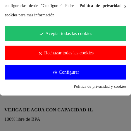
configurarlas desde "Configurar" Pulse
Política de privacidad y
cookies
para más información.
Aceptar todas las cookies
done
Notificarme cuando esté disponible
Rechazar todas las cookies
clear
Configurar
tune
CARACTERÍSTICAS Y BENEFICIOS
Política de privacidad y cookies
VEJIGA DE AGUA CON CAPACIDAD 1L
100% libre de BPA