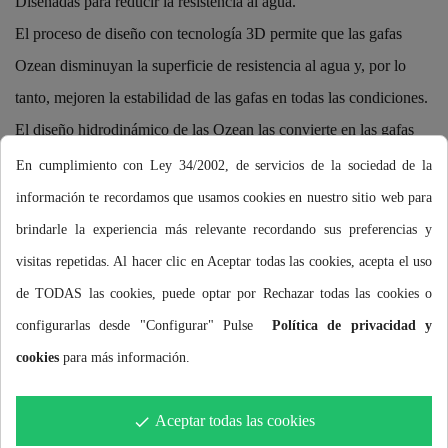
Diseñadas para reducir la resistencia al agua.
El proceso de diseño con tecnología 3D permite que las gafas
Ozean disminuyan la superficie de resistencia al agua y, por lo
tanto, mejoren la estabilidad de las gafas en todas las condiciones.
El diseño hidrodinámico de las Ozean las convierte en las gafas
ideales para las competiciones y entrenamientos de triatlón donde
En cumplimiento con Ley 34/2002, de servicios de la sociedad de la
se está más expuesto a recibir golpes que hagan saltar las gafas de
información te recordamos que usamos cookies en nuestro sitio web para
la cara.
brindarle la experiencia más relevante recordando sus preferencias y
TECNOLOGÍA HCF (HONEYCOMB CUSHION FIT)
visitas repetidas. Al hacer clic en Aceptar todas las cookies, acepta el uso
Un sellado sin fugas sin necesidad de ejercer una presión
de TODAS las cookies, puede optar por Rechazar todas las cookies o
excesiva.
configurarlas desde "Configurar" Pulse
Política de privacidad y
Gracias a la tecnología patentada HCF, las gafas Ozean ofrecen
cookies
para más información.
un sellado sin fugas evitando la entrada de agua mientras
nadamos, sin necesidad de apretar en exceso las gafas. El sistema
Aceptar todas las cookies
done