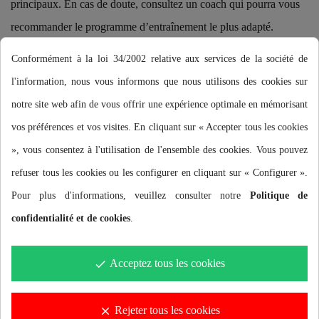
principaux. En cas de doute, consultez un coach qui pourra vous
recommander le programme d’entraînement le plus adapté.
Pour faciliter l’entraînement dans l’eau, BUDDYSWIM a
Conformément à la loi 34/2002 relative aux services de la société de
développé un maillot en néoprène qui offre une flottabilité
l'information, nous vous informons que nous utilisons des cookies sur
supplémentaire lors des séances en piscine ou en eau libre. Il vous
notre site web afin de vous offrir une expérience optimale en mémorisant
aide à maintenir la bonne position et l’hydrodynamique tout en
vos préférences et vos visites. En cliquant sur « Accepter tous les cookies
permettant une totale liberté de mouvement des jambes pour tous
», vous consentez à l'utilisation de l'ensemble des cookies. Vous pouvez
les styles de nage.
refuser tous les cookies ou les configurer en cliquant sur « Configurer ».
Pour plus d'informations, veuillez consulter notre
Politique de
C’est un excellent outil adapté à tous les niveaux de nageurs,
confidentialité et de cookies
.
utilisable en piscine et en eau libre, permettant de se concentrer sur
l’amélioration de la technique des bras et des jambes, d’obtenir
Acceptez tous les cookies
done
une meilleure coordination, une exécution plus précise et un
battement plus puissant, augmentant ainsi la propulsion.
Rejeter tous les cookies
clear