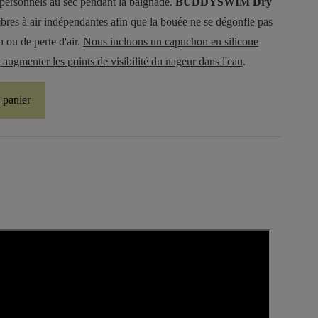
 personnels au sec pendant la baignade.
BUDDYSWIM Dry
res à air indépendantes afin que la bouée ne se dégonfle pas
 ou de perte d'air.
Nous incluons un capuchon en silicone
 augmenter les points de visibilité du nageur dans l'eau
.
 panier