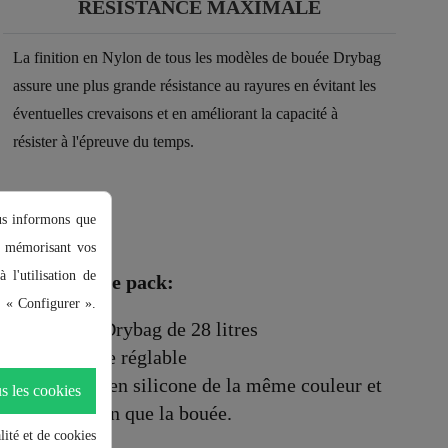
RÉSISTANCE MAXIMALE
La finition en Nylon de tous les modèles de bouée Drybag
assure une plus grande résistance au rayures en évitant les
éventuelles crevaisons et en améliorant la capacité à
résister à l'épreuve du temps.
ous informons que
en mémorisant vos
 l'utilisation de
Inclus dans le pack:
r « Configurer ».
1 Bouée Drybag de 28 litres
1 Ceinture réglable
1 Bonnet en silicone de la même couleur et
s les cookies
conception que la bouée.
lité et de cookies