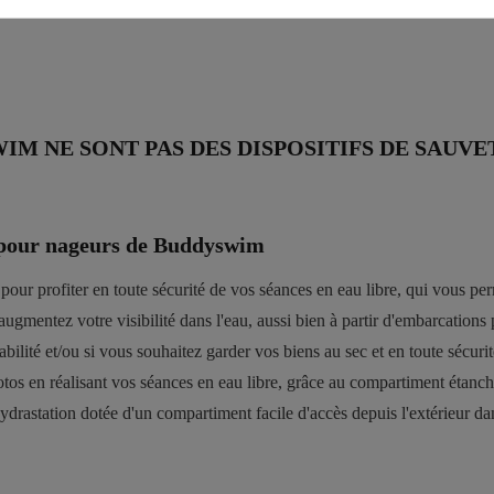
IM NE SONT PAS DES DISPOSITIFS DE SAUVE
é pour nageurs de Buddyswim
ur profiter en toute sécurité de vos séances en eau libre, qui vous perm
ugmentez votre visibilité dans l'eau, aussi bien à partir d'embarcation
tabilité et/ou si vous souhaitez garder vos biens au sec et en toute sécu
s en réalisant vos séances en eau libre, grâce au compartiment étanche p
drastation dotée d'un compartiment facile d'accès depuis l'extérieur dan