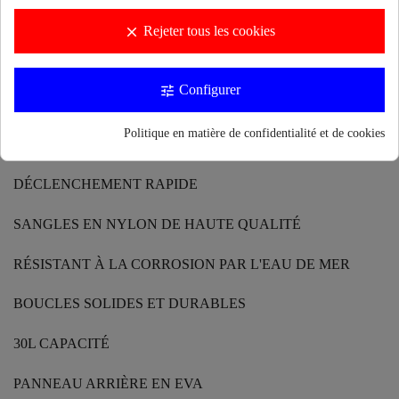
(Pour s'assurer que le sac est 100% imperméable, il est nécessaire
Rejeter tous les cookies
clear
de rouler la sangle supérieure vers le bas 3 à 5 fois et de connecter
la boucle)
Configurer
tune
RÉSISTANT AUX RAYURES ET AUX UV
Politique en matière de confidentialité et de cookies
FERMETURE PAR ENROULEMENT ET BOUCLE À
DÉCLENCHEMENT RAPIDE
SANGLES EN NYLON DE HAUTE QUALITÉ
RÉSISTANT À LA CORROSION PAR L'EAU DE MER
BOUCLES SOLIDES ET DURABLES
30L CAPACITÉ
PANNEAU ARRIÈRE EN EVA