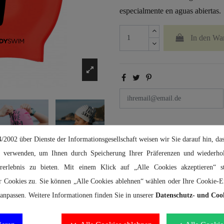
especialmente en aguas abiertas.
In den Wa
2002 über Dienste der Informationsgesellschaft weisen wir Sie darauf hin, das
 verwenden, um Ihnen durch Speicherung Ihrer Präferenzen und wiederhol
ererlebnis zu bieten. Mit einem Klick auf „Alle Cookies akzeptieren“ 
r Cookies zu. Sie können „Alle Cookies ablehnen“ wählen oder Ihre Cookie-Ei
anpassen. Weitere Informationen finden Sie in unserer
Datenschutz- und Cook