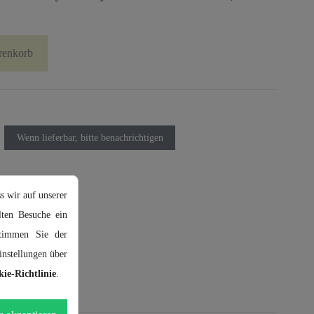
renkorb
Wenn lieferbar, bitte benachrichtigen
s wir auf unserer
ten Besuche ein
stimmen Sie der
nstellungen über
ie-Richtlinie
.