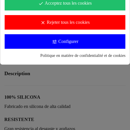
Acceptez tous les cookies
done
Rejeter tous les cookies
clear
Prévenez-moi lorsque le produit est disponible
Configurer
tune
Politique en matière de confidentialité et de cookies
Description
100% SILICONA
Fabricado en silicona de alta calidad
RESISTENTE
Gran resistencia al desgaste y arañazos