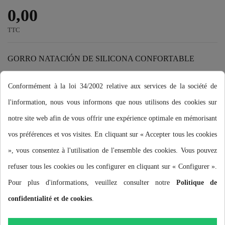
0,00
TTC
GORRO NATACIÓN DE SILICONA CONFORTABLE
El gorro Buddyswim de silicona está pensado para nadadores de
Conformément à la loi 34/2002 relative aux services de la société de
todos los niveles que quieran un gorro de calidad y confortable.
l'information, nous vous informons que nous utilisons des cookies sur
El color llamativo del gorro de natación Buddyswim mejora la
notre site web afin de vous offrir une expérience optimale en mémorisant
visibilidad del nadador, especialmente en aguas abiertas.
vos préférences et vos visites. En cliquant sur « Accepter tous les cookies
», vous consentez à l'utilisation de l'ensemble des cookies. Vous pouvez
refuser tous les cookies ou les configurer en cliquant sur « Configurer ».
Pour plus d'informations, veuillez consulter notre
Politique de
Ajouter au panier
confidentialité et de cookies
.