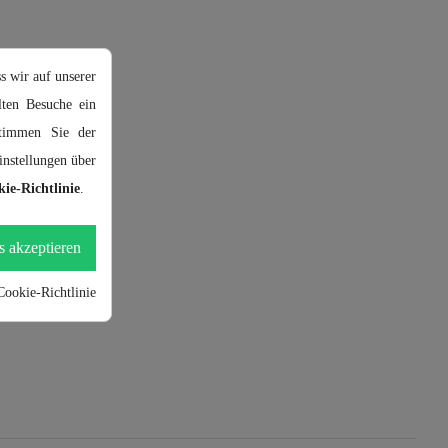
s wir auf unserer
ten Besuche ein
stimmen Sie der
nstellungen über
ie-Richtlinie
.
s akzeptieren
Cookie-Richtlinie