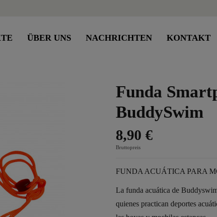
KTE
ÜBER UNS
NACHRICHTEN
KONTAKT
Funda Smart
BuddySwim
8,90 €
Bruttopreis
FUNDA ACUÁTICA PARA M
La funda acuática de Buddyswim e
quienes practican deportes acuát