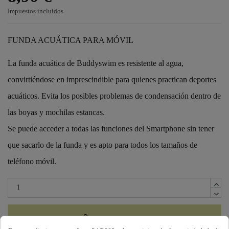
Impuestos incluidos
FUNDA ACUÁTICA PARA MÓVIL
La funda acuática de Buddyswim es resistente al agua,
convirtiéndose en imprescindible para quienes practican deportes
acuáticos. Evita los posibles problemas de condensación dentro de
las boyas y mochilas estancas.
Se puede acceder a todas las funciones del Smartphone sin tener
que sacarlo de la funda y es apto para todos los tamaños de
teléfono móvil.
Añadir al carrito