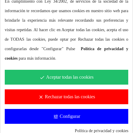
En cumplimiento con Ley 34/2002, de servicios de la sociedad de la
información te recordamos que usamos cookies en nuestro sitio web para
brindarle la experiencia más relevante recordando sus preferencias y
visitas repetidas. Al hacer clic en Aceptar todas las cookies, acepta el uso
de TODAS las cookies, puede optar por Rechazar todas las cookies o
configurarlas desde "Configurar" Pulse
Política de privacidad y
cookies
para más información.
CARACTERÍSTICAS Y BENEFICIOS
Aceptar todas las cookies
done
100% WATERPROOF
Máxima protección en deportes acuáticos
Rechazar todas las cookies
clear
FUNCIONALIDAD
Configurar
Acceso táctil a todas las funciones del teléfono
tune
PROTECCIÓN
Política de privacidad y cookies