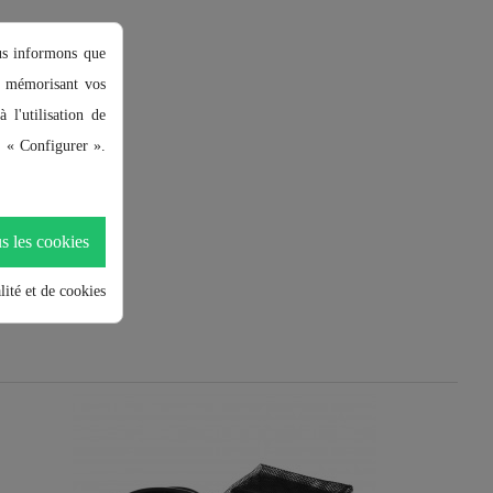
ous informons que
en mémorisant vos
 l'utilisation de
r « Configurer ».
s les cookies
lité et de cookies