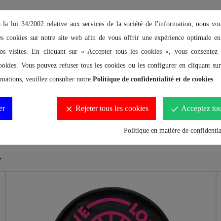
a loi 34/2002 relative aux services de la société de l'information, nous v
es cookies sur notre site web afin de vous offrir une expérience optimale 
os visites. En cliquant sur « Accepter tous les cookies », vous consentez à
ookies. Vous pouvez refuser tous les cookies ou les configurer en cliquant su
rmations, veuillez consulter notre
Politique de confidentialité et de cookies
.
er
Rejeter tous les cookies
Acceptez tou
clear
done
eau.
Politique en matière de confidentia
.