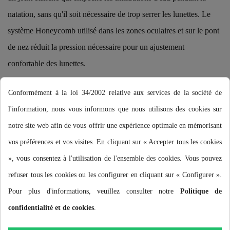
natation, sans qu'il soit nécessaire de trop serrer les lunettes. Le
système Honeycomb utilisé dans les zones oculaires et sur le pont
de nez réduit la pression nécessaire pour un ajustement
confortable des lunettes.
C'est pourquoi les lunettes Buddyswim OzeanX allient confort et
Conformément à la loi 34/2002 relative aux services de la société de
fonctionnalité : elles s'adaptent parfaitement au visage dès le
l'information, nous vous informons que nous utilisons des cookies sur
premier instant, ce qui permet de prolonger les séances
notre site web afin de vous offrir une expérience optimale en mémorisant
d'entraînement sans ressentir de pression inconfortable au niveau
vos préférences et vos visites. En cliquant sur « Accepter tous les cookies
de l'orbite ; et comme elles sont parfaitement ajustées au visage,
», vous consentez à l'utilisation de l'ensemble des cookies. Vous pouvez
elles ne bougeront pas et ne se détacheront pas, même en cas de
refuser tous les cookies ou les configurer en cliquant sur « Configurer ».
fortes vagues ou de plongeon la tête la première dans l'eau.
Pour plus d'informations, veuillez consulter notre
Politique de
MONTURE MONOBLOC TPR
confidentialité et de cookies
.