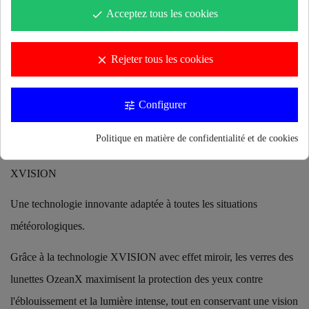
Souple et légère pour un ajustement facial doux et confortable.
Acceptez tous les cookies
done
La monture monobloc, composée à 100 % de caoutchouc
thermoplastique ultra-souple, offre un maximum de confort et de
Rejeter tous les cookies
clear
légèreté. Le design du masque Buddyswim OzeanX permet aux
lentilles de s'adapter parfaitement à la monture monobloc avec une
Configurer
tune
structure robuste unique, optimisant le champ de vision des
Politique en matière de confidentialité et de cookies
lentilles.
XVISION
Une technologie innovante adaptée à toutes les situations
météorologiques.
Grâce à la technologie XVISION avec effet miroir, les verres des
lunettes OzeanX maximisent la protection des yeux contre
l'éblouissement et la lumière intense, tout en conservant une vision