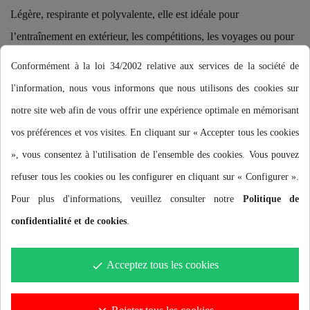
Légère, respirante et polyvalente, elle est idéale pour
l’entraînement en extérieur, les compétitions, les voyages ou pour
compléter votre tenue sportive au quotidien.
Conformément à la loi 34/2002 relative aux services de la société de
l'information, nous vous informons que nous utilisons des cookies sur
Couleur
notre site web afin de vous offrir une expérience optimale en mémorisant
vos préférences et vos visites. En cliquant sur « Accepter tous les cookies
», vous consentez à l'utilisation de l'ensemble des cookies. Vous pouvez
refuser tous les cookies ou les configurer en cliquant sur « Configurer ».
Pour plus d'informations, veuillez consulter notre
Politique de
Ajouter au panier
confidentialité et de cookies
.
Acceptez tous les cookies
done