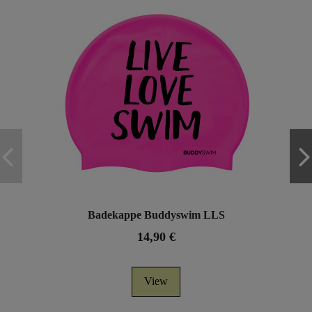
Badekappe Buddyswim LLS
14,90 €
View