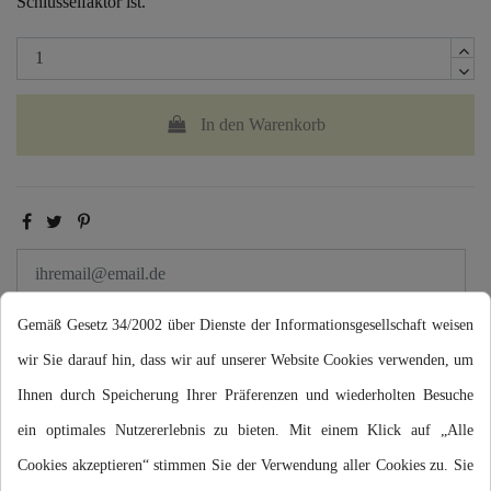
Schlüsselfaktor ist.
In den Warenkorb
Gemäß Gesetz 34/2002 über Dienste der Informationsgesellschaft weisen
Wenn lieferbar, bitte benachrichtigen
wir Sie darauf hin, dass wir auf unserer Website Cookies verwenden, um
Ihnen durch Speicherung Ihrer Präferenzen und wiederholten Besuche
ein optimales Nutzererlebnis zu bieten. Mit einem Klick auf „Alle
Cookies akzeptieren“ stimmen Sie der Verwendung aller Cookies zu. Sie
Beschreibung